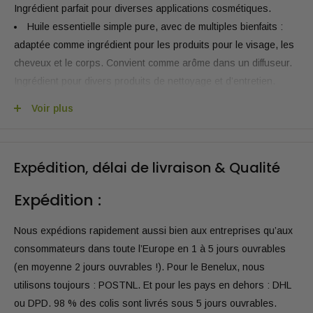
Ingrédient parfait pour diverses applications cosmétiques.
Huile essentielle simple pure, avec de multiples bienfaits :
adaptée comme ingrédient pour les produits pour le visage, les
cheveux et le corps. Convient comme arôme dans un diffuseur.
Ingrédient pour divers produits de nettoyage et d’entretien.
Sans OGM, vegan et non testée sur les animaux : totalement
Voir plus
exempte d’additifs et d’ingrédients synthétiques.
Produite et transformée de manière durable et biologique,
dans le respect de la nature.
Expédition, délai de livraison & Qualité
Toutes les informations associées à ce produit sont
disponibles : FDS (Fiche de Données de Sécurité), IFRA, SDS
Expédition :
(Fiche de Données de Sécurité) & CoA (Certificat d’Analyse).
Consultez-les dans votre compte client Oliemeesters.
Nous expédions rapidement aussi bien aux entreprises qu’aux
consommateurs dans toute l’Europe en 1 à 5 jours ouvrables
Description du produit
(en moyenne 2 jours ouvrables !). Pour le Benelux, nous
Huile essentielle de Jasmin (Absolue)
utilisons toujours : POSTNL. Et pour les pays en dehors : DHL
ou DPD. 98 % des colis sont livrés sous 5 jours ouvrables.
L’huile essentielle de jasmin, également connue sous le