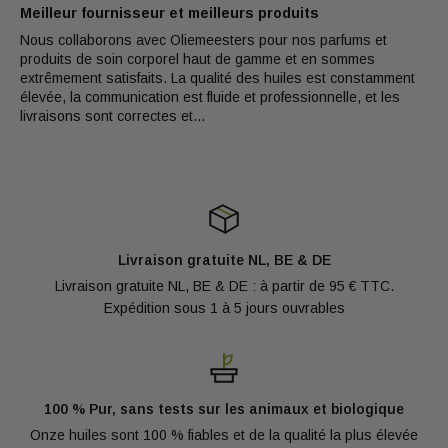
Meilleur fournisseur et meilleurs produits
Vous avez d’autres questions concernant la qualité ?
Nous collaborons avec Oliemeesters pour nos parfums et
N’hésitez pas à demander. Consultez notre page FAQ,
produits de soin corporel haut de gamme et en sommes
extrêmement satisfaits. La qualité des huiles est constamment
appelez-nous ou envoyez un mail à
élevée, la communication est fluide et professionnelle, et les
Kwaliteit@groothandelolie.nl
livraisons sont correctes et...
Livraison gratuite NL, BE & DE
Livraison gratuite NL, BE & DE : à partir de 95 € TTC.
Expédition sous 1 à 5 jours ouvrables
100 % Pur, sans tests sur les animaux et biologique
Onze huiles sont 100 % fiables et de la qualité la plus élevée