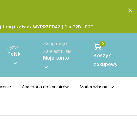
j tutaj i zobacz WYPRZEDAŻ | Dla B2B i B2C
Zaloguj się /
0
Język
Zarejestruj się
Polski
Koszyk
Moje konto
zakupowy
wienie
Akcesoria do kanistrów
Marka własna