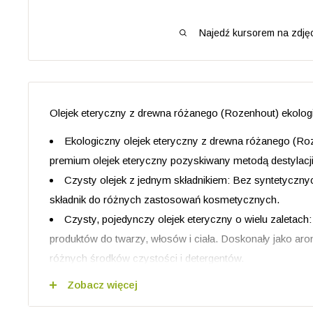
Najedź kursorem na zdjęc
Olejek eteryczny z drewna różanego (Rozenhout) ekolog
Ekologiczny olejek eteryczny z drewna różanego (Ro
premium olejek eteryczny pozyskiwany metodą destylacji
Czysty olejek z jednym składnikiem: Bez syntetyczny
składnik do różnych zastosowań kosmetycznych.
Czysty, pojedynczy olejek eteryczny o wielu zaletach: 
produktów do twarzy, włosów i ciała. Doskonały jako aro
różnych środków czystości i detergentów.
Wolny od GMO, wegański i nietestowany na zwierzęta
Zobacz więcej
dodatków i syntetycznych substancji.