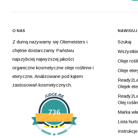
O NAS
NAWIGUJ
Z dumą nazywamy się Oliemeisters i
Szukaj
chętnie dostarczamy Państwu
Wszystkie
najszybciej najwyższej jakości
Oleje rośl
organiczne kosmetyczne oleje roślinne i
Oleje ete
eteryczne. Analizowane pod kątem
Ready2Lab
zastosowań kosmetycznych.
Olejek et
Ready2Lab
Olej rośli
736
Marka wł
Lista hur
Instrukcj