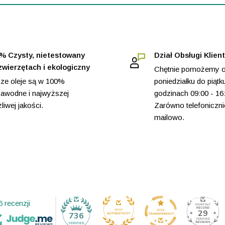
liśmy długotrwałe relacje.
 produktu, pozyskanego
można śledzić i są zawsze
% Czysty, nietestowany
Dział Obsługi Klien
zwierzętach i ekologiczny
Chętnie pomożemy 
ze oleje są w 100%
poniedziałku do piątk
zawodne i najwyższej
godzinach 09:00 - 16
, podlegamy również
iwej jakości.
Zarówno telefonicznie
i jakość są więc
mailowo.
haj się pytać. Sprawdź
6 recenzji
29
736