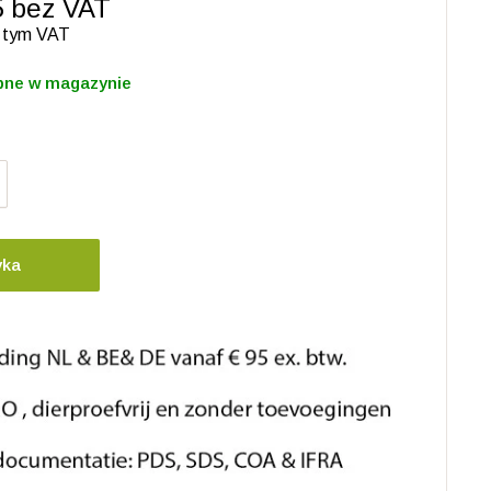
5 bez VAT
 tym VAT
pne w magazynie
yka