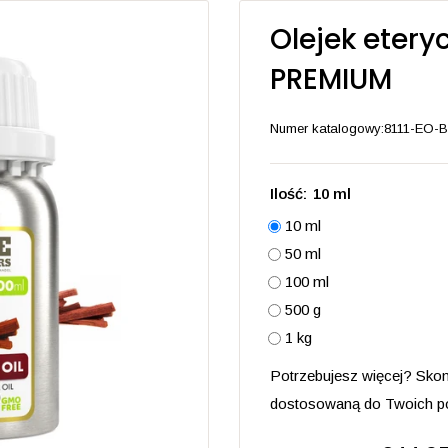
Olejek etery
PREMIUM
Numer katalogowy:
8111-EO-B
Ilość:
10 ml
10 ml
50 ml
100 ml
500 g
1 kg
Potrzebujesz więcej? Skon
dostosowaną do Twoich po