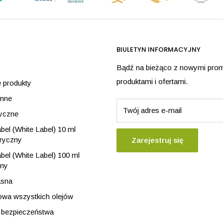
BIULETYN INFORMACYJNY
Bądź na bieżąco z nowymi pro
produktami i ofertami.
 produkty
inne
Twój adres e-mail
ryczne
el (White Label) 10 ml
eryczny
Zarejestruj się
el (White Label) 100 ml
nny
asna
towa wszystkich olejów
e bezpieczeństwa