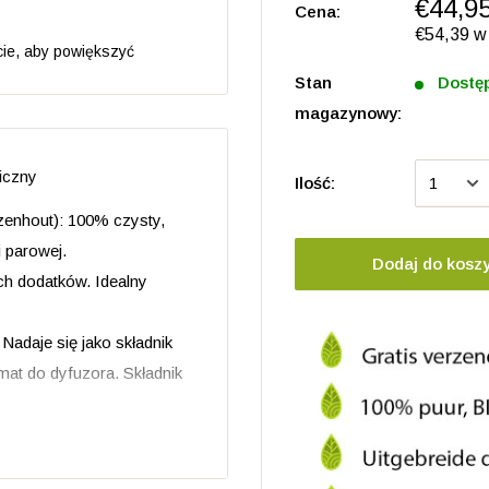
€44,9
Cena:
€54,39 w
ie, aby powiększyć
Stan
Dostę
magazynowy:
iczny
Ilość:
zenhout): 100% czysty,
 parowej.
Dodaj do kosz
ch dodatków. Idealny
Nadaje się jako składnik
mat do dyfuzora. Składnik
ch: całkowicie pozbawiony