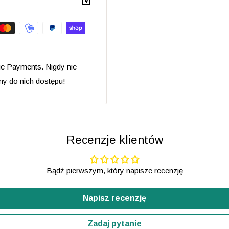
ść Europy
lqZ4p4paUxkWr/view?
ie Payments. Nigdy nie
my do nich dostępu!
haj się pytać. Sprawdź
rs powstało z potrzeby
Recenzje klientów
znych i w 100% naturalnych
Bądź pierwszym, który napisze recenzję
Napisz recenzję
jlepszą jakość,
Zadaj pytanie