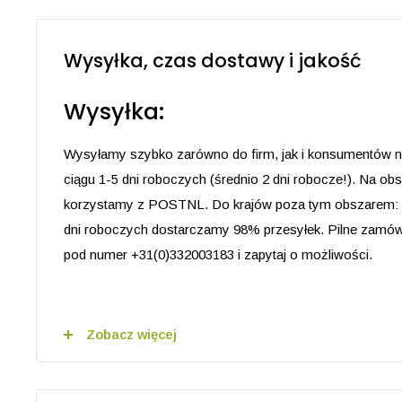
Zrównoważona i ekologiczna produkcja z poszanowan
Wszystkie powiązane informacje o produkcie są dost
Wysyłka, czas dostawy i jakość
Charakterystyki Produktu), IFRA, SDS (Karta Charaktery
oraz CoA (Certyfikat Analizy). Sprawdź je w swoim koncie
Wysyłka:
Opis produktu
Zastosowanie
Właściwości
Os
Olejek eteryczny z drewna różanego (Rozenhout) ekol
Wysyłamy szybko zarówno do firm, jak i konsumentów na
ciągu 1-5 dni roboczych (średnio 2 dni robocze!). Na o
Olejek eteryczny z drewna różanego, znany również ja
korzystamy z POSTNL. Do krajów poza tym obszarem: 
drewna, pozyskiwany jest z drewna drzewa różanego, kt
dni roboczych dostarczamy 98% przesyłek. Pilne zamó
występuje w Ameryce Południowej, głównie w rejonie 
pod numer +31(0)332003183 i zapytaj o możliwości.
niektórych częściach Ameryki Środkowej. Charakteryzuj
drzewnym zapachem z delikatnymi kwiatowymi nutami.
Koszty wysyłki w Holandii,
Olejek różanego drewna jest znany ze swoich właściwo
Zobacz więcej
relaksujących, często stosowany w aromaterapii w celu 
< 95€ koszt 5,95 € (netto)
wspierania relaksu i przywracania równowagi emocjonal
> 95€ wysyłka gratis