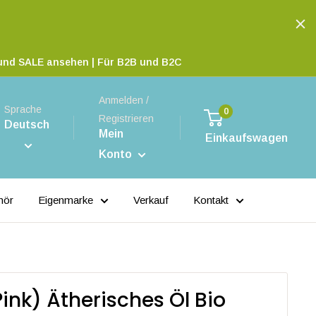
n und SALE ansehen | Für B2B und B2C
Anmelden /
Sprache
0
Registrieren
Deutsch
Mein
Einkaufswagen
Konto
hör
Eigenmarke
Verkauf
Kontakt
Pink) Ätherisches Öl Bio