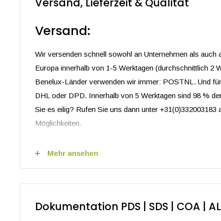
Versand, Lieferzeit & Qualität
sehen Sie in Ihrem Oliemeisters-Kundenkonto nach.
Versand:
Produktbeschreibung
Anwendung
Eigenschaften
Grapefruit (pink) Ätherisches Öl Bio
Wir versenden schnell sowohl an Unternehmen als auch a
Europa innerhalb von 1-5 Werktagen (durchschnittlich 2 W
Unser biologisches ätherisches Öl der Grapefruit (Pink)
Benelux-Länder verwenden wir immer: POSTNL. Und für
Produkt, gewonnen aus der Schale der Grapefruit. Mit 
DHL oder DPD. Innerhalb von 5 Werktagen sind 98 % der
Duft und vielfältigen Anwendungen ist dieses ätherische
Sie es eilig? Rufen Sie uns dann unter +31(0)332003183 
Aromatherapie als auch in der Kosmetikindustrie beliebt
Möglichkeiten.
Natürlich und biologisch: Unser ätherisches Öl der Grape
Mehr ansehen
Versandkosten Niederlande,
biologisch angebauten Grapefruits gewonnen, die nachh
von chemischen Pestiziden oder Düngemitteln angebaut
< 95€ kostet 5,95 € (zzgl. MwSt.)
ein reines und natürliches Produkt, frei von schädlichen
> 95€ ist der Versand kostenlos
Dokumentation PDS | SDS | COA | AL
Belebende und anregende Eigenschaften: Das ätherisch