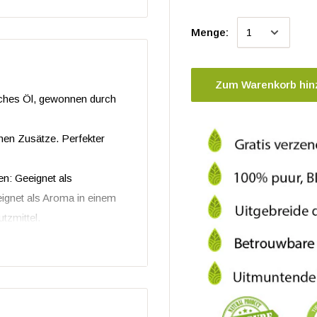
Menge:
Zum Warenkorb hin
isches Öl, gewonnen durch
chen Zusätze. Perfekter
en: Geeignet als
eignet als Aroma in einem
tzmittel.
 von Zusatzstoffen und
t Rücksicht auf die Natur.
nd verfügbar: PDS (Product
icate of Analysis). Bitte