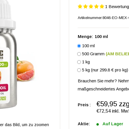
1 Bewertung
Artikelnummer:
8046-EO-MEX-C
Menge:
100 ml
100 ml
500 Gramm
(AM BELI
1 kg
5 kg (nur 299.8 € pro kg)
Brauchen Sie mehr? Nehm
maßgeschneidertes Angebo
€59,95 zzg
Preis :
€72,54 inkl. Mw
Aktie:
Auf Lager
r das Bild, um zu zoomen