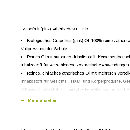
Grapefruit (pink) Ätherisches Öl Bio
Biologisches Grapefruit (pink) Öl: 100% reines äther
Kaltpressung der Schale.
Reines Öl mit nur einem Inhaltsstoff: Keine synthetis
Inhaltsstoff für verschiedene kosmetische Anwendungen.
Reines, einfaches ätherisches Öl mit mehreren Vorteil
Inhaltsstoff für Gesichts-, Haar- und Körperprodukte. Ge
Diffuser. Inhaltsstoff für verschiedene Reinigungs- und Pu
GVO-frei, vegan und tierversuchsfrei: vollständig frei
Mehr ansehen
synthetischen Zusätzen.
Nachhaltig und biologisch produziert und verarbeitet mi
Alle zugehörigen Informationen zu diesem Produkt si
Data Sheet), IFRA, SDS (Safety Data Sheet) & CoA (Certif