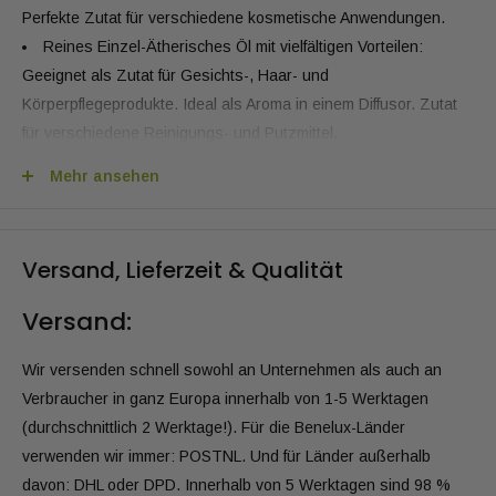
Perfekte Zutat für verschiedene kosmetische Anwendungen.
Reines Einzel-Ätherisches Öl mit vielfältigen Vorteilen:
Geeignet als Zutat für Gesichts-, Haar- und
Körperpflegeprodukte. Ideal als Aroma in einem Diffusor. Zutat
für verschiedene Reinigungs- und Putzmittel.
GVO-frei, vegan und tierversuchsfrei: vollständig frei von
Mehr ansehen
Zusatzstoffen und synthetischen Zusätzen.
Nachhaltig und biologisch produziert und verarbeitet mit
Rücksicht auf die Natur.
Versand, Lieferzeit & Qualität
Alle zugehörigen Produktinformationen sind verfügbar: PDS
(Produktdatenblatt), IFRA, SDS (Sicherheitsdatenblatt) & CoA
Versand:
(Analysezertifikat). Diese finden Sie in Ihrem Oliemeesters-
Kundenkonto.
Wir versenden schnell sowohl an Unternehmen als auch an
Verbraucher in ganz Europa innerhalb von 1-5 Werktagen
Produktbeschreibung
(durchschnittlich 2 Werktage!). Für die Benelux-Länder
Weihrauch (Frankincense) Ätherisches Öl Bio
verwenden wir immer: POSTNL. Und für Länder außerhalb
davon: DHL oder DPD. Innerhalb von 5 Werktagen sind 98 %
Entdecken Sie die bezaubernden und erdigen Düfte mit Bio-