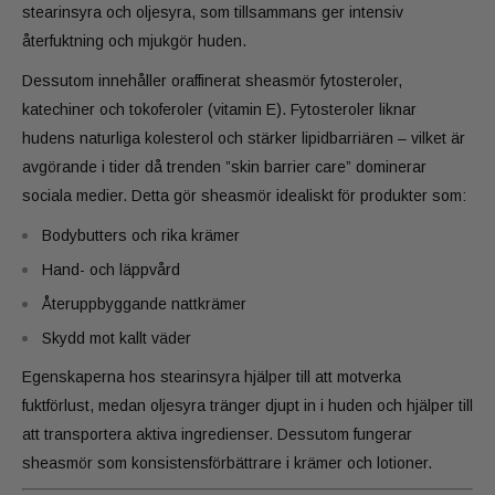
stearinsyra och oljesyra, som tillsammans ger intensiv
återfuktning och mjukgör huden.
Dessutom innehåller oraffinerat sheasmör fytosteroler,
katechiner och tokoferoler (vitamin E). Fytosteroler liknar
hudens naturliga kolesterol och stärker lipidbarriären – vilket är
avgörande i tider då trenden ”skin barrier care” dominerar
sociala medier. Detta gör sheasmör idealiskt för produkter som:
Bodybutters och rika krämer
Hand- och läppvård
Återuppbyggande nattkrämer
Skydd mot kallt väder
Egenskaperna hos stearinsyra hjälper till att motverka
fuktförlust, medan oljesyra tränger djupt in i huden och hjälper till
att transportera aktiva ingredienser. Dessutom fungerar
sheasmör som konsistensförbättrare i krämer och lotioner.