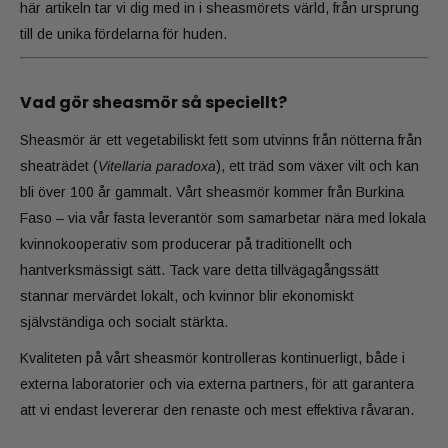
här artikeln tar vi dig med in i sheasmörets värld, från ursprung
till de unika fördelarna för huden.
Vad gör sheasmör så speciellt?
Sheasmör är ett vegetabiliskt fett som utvinns från nötterna från
sheaträdet (
Vitellaria paradoxa
), ett träd som växer vilt och kan
bli över 100 år gammalt. Vårt sheasmör kommer från Burkina
Faso – via vår fasta leverantör som samarbetar nära med lokala
kvinnokooperativ som producerar på traditionellt och
hantverksmässigt sätt. Tack vare detta tillvägagångssätt
stannar mervärdet lokalt, och kvinnor blir ekonomiskt
självständiga och socialt stärkta.
Kvaliteten på vårt sheasmör kontrolleras kontinuerligt, både i
externa laboratorier och via externa partners, för att garantera
att vi endast levererar den renaste och mest effektiva råvaran.