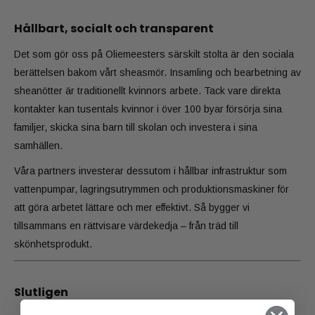
Hållbart, socialt och transparent
Det som gör oss på Oliemeesters särskilt stolta är den sociala
berättelsen bakom vårt sheasmör. Insamling och bearbetning av
sheanötter är traditionellt kvinnors arbete. Tack vare direkta
kontakter kan tusentals kvinnor i över 100 byar försörja sina
familjer, skicka sina barn till skolan och investera i sina
samhällen.
Våra partners investerar dessutom i hållbar infrastruktur som
vattenpumpar, lagringsutrymmen och produktionsmaskiner för
att göra arbetet lättare och mer effektivt. Så bygger vi
tillsammans en rättvisare värdekedja – från träd till
skönhetsprodukt.
Slutligen