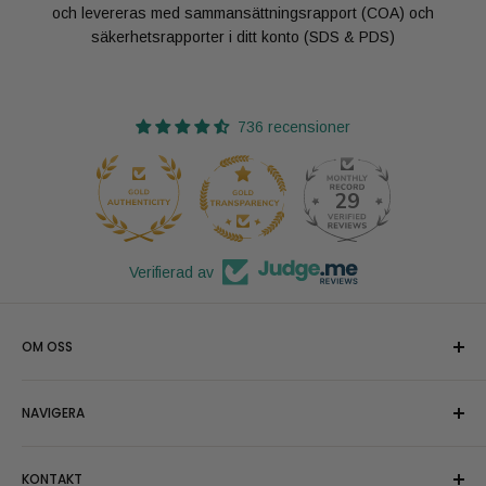
och levereras med sammansättningsrapport (COA) och
säkerhetsrapporter i ditt konto (SDS & PDS)
736 recensioner
29
736
Verifierad av
OM OSS
Vi kallar oss stolt för Oliemeesters och levererar gärna
NAVIGERA
snabbt den högst möjliga kvaliteten av ekologiska
kosmetiska vegetabiliska och eteriska oljor. Analyserade för
Sök
kosmetiska ändamål.
KONTAKT
Alla produkter