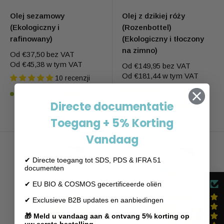
Olej sezamowy
Olej z dzikiej róży
(Ekologiczny i
(Rozenbottel)
rafinowany)
(Ekologiczny i tłoczony
na zimno)
Od
€37,50
bez VAT
Od
€45,38
w tym VAT
Od
€149,95
bez VAT
Od
€181,44
w tym VAT
10 recenzji
4 recenzji
Dostępne w magazynie
Directe documentatie
Dostępne w magazynie
Toegang + 5% Korting
Vandaag
✔ Directe toegang tot SDS, PDS & IFRA 51
documenten
✔ EU BIO & COSMOS gecertificeerde oliën
✔ Exclusieve B2B updates en aanbiedingen
🎁 Meld u vandaag aan & ontvang 5% korting op