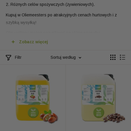
2. Różnych celów spożywczych (żywieniowych).
Kupuj w Oliemeesters po atrakcyjnych cenach hurtowych i z
szybką wysyłką!
Olej roślinny można pozyskiwać na różne sposoby:
Zobacz więcej
TŁOCZONY NA ZIMNO
= czysty i nieprzetworzony, tłoczony
na zimno w temperaturze maksymalnie 45° C.
Filtr
Sortuj według
RAFIONOWANY
= filtrowany, neutralizowany i oczyszczony z
zanieczyszczeń.