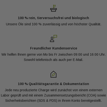
assortiment aan oliën
Da wir viel mit biologischen Produkten arbeiten, unterliegen wir
Toegang tot alle Productinformatie
(PDS)
auch externen Kontrollen in unserem Unternehmen.
Professionalität und Qualität sind daher bei Oliemeesters eine
100 % rein, tierversuchsfrei und biologisch
Email
ONTVANG NU
Voraussetzung.
Unsere Öle sind 100 % zuverlässig und von höchster Qualität.
Haben Sie weitere Fragen zur Qualität? Zögern Sie nicht,
uns zu fragen. Schauen Sie auf unserer FAQ-Seite nach,
Freundlicher Kundenservice
rufen Sie uns an oder schreiben Sie eine E-Mail an
Wir helfen Ihnen gerne von Mo bis Fr zwischen 09:00 und 16:00 Uhr.
Kwaliteit@groothandelolie.nl
Sowohl telefonisch als auch per E-Mail.
100 % Qualitätsgarantie & Dokumentation
Jede neu produzierte Charge wird zunächst von einem externen
Labor geprüft und mit einem Zusammensetzungsbericht (COA) sowie
Sicherheitsberichten (SDS & PDS) in Ihrem Konto bereitgestellt.