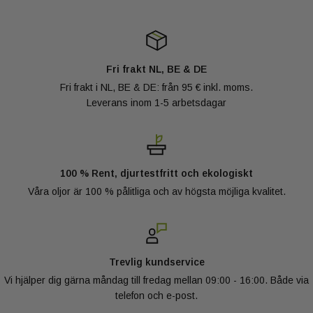
olja av hög kvalitet till attraktiva grossistpriser hos
samarbetar vi med fasta leverantörer med vilka vi har byggt
Oliemeesters.
långvariga relationer. På så sätt har vi också garantin för en 100
% naturlig produkt, som är ärligt framställd av lokala bönder.
Användning
Våra produkter kan alltid spåras och är alltid försedda med
Fri frakt NL, BE & DE
Egenskaper
nödvändig dokumentation.
Fri frakt i NL, BE & DE: från 95 € inkl. moms.
Leverans inom 1-5 arbetsdagar
Varning
Kvalitetskontroll
Eftersom vi arbetar mycket med ekologiska produkter, genomgår
100 % Rent, djurtestfritt och ekologiskt
vi även externa kontroller inom företaget. Professionalism och
Våra oljor är 100 % pålitliga och av högsta möjliga kvalitet.
kvalitet är därför ett krav hos Oliemeesters.
Har du fler frågor angående kvalitet? Tveka inte att fråga.
Besök vår FAQ-sida, ring oss eller mejla till
Trevlig kundservice
Kwaliteit@groothandelolie.nl
Vi hjälper dig gärna måndag till fredag mellan 09:00 - 16:00. Både via
telefon och e-post.