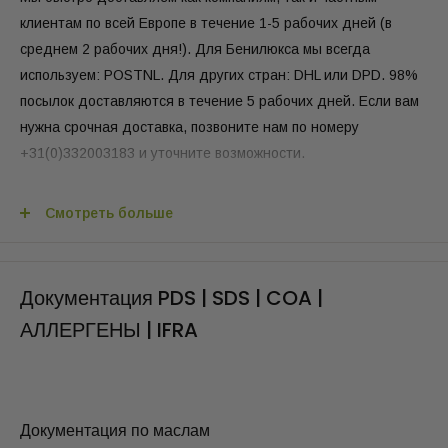
безопасности) и CoA (Сертификат анализа). Смотрите в
клиентам по всей Европе в течение 1-5 рабочих дней (в
вашем личном кабинете Oliemeesters.
среднем 2 рабочих дня!). Для Бенилюкса мы всегда
используем: POSTNL. Для других стран: DHL или DPD. 98%
посылок доставляются в течение 5 рабочих дней. Если вам
Описание продукта
нужна срочная доставка, позвоните нам по номеру
Что такое миндальное масло?
+31(0)332003183 и уточните возможности.
Миндальное масло — это растительное масло,
Стоимость доставки по Нидерландам,
получаемое из миндаля, семян миндального дерева.
Смотреть больше
Оно часто используется в косметической индустрии
< 95€ стоит 5,95 € (без НДС)
благодаря своим универсальным свойствам.
Миндальное масло содержит незаменимые жирные
Документация PDS | SDS | COA |
> 95€ доставка бесплатная
кислоты, витамин Е и другие питательные вещества,
АЛЛЕРГЕНЫ | IFRA
полезные для кожи и волос. Его часто применяют как
Стоимость доставки по Бельгии
натуральный увлажнитель, массажное масло и
ингредиент в средствах по уходу за кожей. Существует
< 95€ стоит 7,95 € (без НДС)
два основных вида миндального масла: наше сладкое
Документация по маслам
> 95€ доставка бесплатная
миндальное масло — отличный ингредиент для ухода