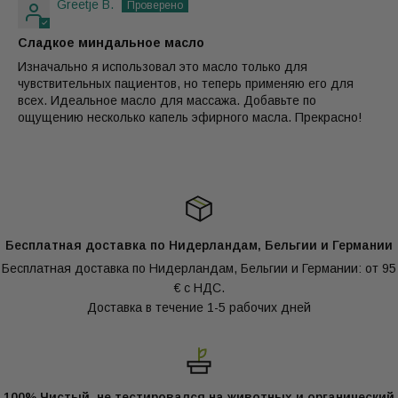
Greetje B.
жиров. Наши натуральные ингредиенты можно
Сладкое миндальное масло
отследить до источника, и они доступны у нас по
Изначально я использовал это масло только для
привлекательным оптовым ценам. Кроме того, мы всегда
чувствительных пациентов, но теперь применяю его для
предоставляем все необходимые документы качества
всех. Идеальное масло для массажа. Добавьте по
для каждого продукта. Выбирайте надежность, качество
ощущению несколько капель эфирного масла. Прекрасно!
и быструю доставку (1-5 рабочих дней) в Oliemeesters.
Заказать у нас легко как компаниям, так и частным лицам
через интернет-магазин.
Свойства / характеристики
Бесплатная доставка по Нидерландам, Бельгии и Германии
Применение
Бесплатная доставка по Нидерландам, Бельгии и Германии: от 95
€ с НДС.
Предупреждение
Доставка в течение 1-5 рабочих дней
100% Чистый, не тестировался на животных и органический