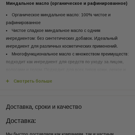
Миндальное масло (органическое и рафинированное)
Органическое миндальное масло: 100% чистое и
рафинированное
Чистое сладкое миндальное масло с одним
ингредиентом: без синтетических добавок. Идеальный
ингредиент для различных косметических применений.
Многофункциональное масло с множеством преимуществ:
подходит как ингредиент для средств по уходу за лицом,
волосами и телом. Подходит для всех типов кожи, легкое и
быстро впитывающееся. Достаточно мягкое для самой
Смотреть больше
чувствительной кожи.
Без ГМО, веганское и не тестируется на животных:
полностью без добавок и синтетических компонентов.
Доставка, сроки и качество
Устойчивое и органическое производство с заботой о
природе.
Доставка:
Вся сопутствующая информация о продукте доступна:
PDS (Технический паспорт продукта), IFRA, SDS (Паспорт
Мы быстро доставляем как компаниям, так и частным