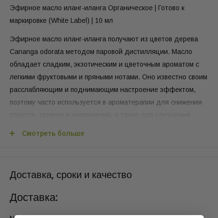
Эфирное масло иланг-иланга Органическое | Готово к
маркировке (White Label) | 10 мл
Эфирное масло иланг-иланга получают из цветов дерева
Cananga odorata методом паровой дистилляции. Масло
обладает сладким, экзотическим и цветочным ароматом с
легкими фруктовыми и пряными нотами. Оно известно своим
расслабляющим и поднимающим настроение эффектом,
поэтому часто используется в ароматерапии для снижения
стресса, тревоги и напряжения, а также для улучшения
самочувствия. Масло иланг-иланга также широко
Смотреть больше
применяется в парфюмерии и косметике благодаря своему
роскошному, чувственному аромату. В уходе за кожей оно
может помочь сбалансировать выработку кожного сала и
Доставка, сроки и качество
смягчить кожу.
Доставка:
Упаковка «White Label» делает этот набор идеальным для
компаний и специалистов, которые ищут качественное