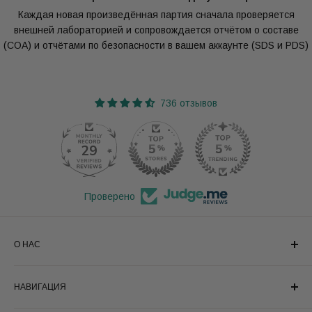
Каждая новая произведённая партия сначала проверяется
внешней лабораторией и сопровождается отчётом о составе
(COA) и отчётами по безопасности в вашем аккаунте (SDS и PDS)
736 отзывов
29
Проверено
О НАС
Мы с гордостью называем себя Мастерами масел и с
НАВИГАЦИЯ
радостью быстро предоставим вам максимально
возможное качество органических косметических