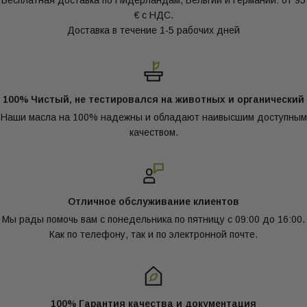
Контроль качества
Бесплатная доставка по Нидерландам, Бельгии и Германии: от 95
ONTVANG NU
€ с НДС.
Доставка в течение 1-5 рабочих дней
Поскольку мы много работаем с органическими продуктами,
у нас также проходят внешние проверки внутри компании.
Профессионализм и качество — обязательные требования в
Oliemeesters.
100% Чистый, не тестировался на животных и органический
Наши масла на 100% надежны и обладают наивысшим доступным
Если у вас есть дополнительные вопросы по
качеством.
качеству, не стесняйтесь спрашивать. Посетите нашу
страницу FAQ, позвоните нам или напишите на
Kwaliteit@groothandelolie.nl
Отличное обслуживание клиентов
Мы рады помочь вам с понедельника по пятницу с 09:00 до 16:00.
Как по телефону, так и по электронной почте.
100% Гарантия качества и документация