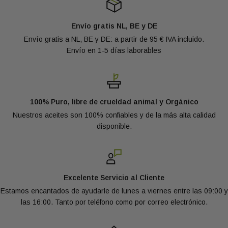
necesaria.
Envío gratis NL, BE y DE
Control de calidad
Envío gratis a NL, BE y DE: a partir de 95 € IVA incluido.
Envío en 1-5 días laborables
Dado que trabajamos mucho con productos orgánicos, también
estamos sujetos a controles externos dentro de nuestra
empresa. La profesionalidad y la calidad son por ello requisitos
indispensables en Oliemeesters.
100% Puro, libre de crueldad animal y Orgánico
Nuestros aceites son 100% confiables y de la más alta calidad
disponible.
¿Tiene más preguntas relacionadas con la calidad? No
dude en consultarnos. Visite nuestra página de
Preguntas Frecuentes, llámenos o envíe un correo a
Calidad@groothandelolie.nl
Excelente Servicio al Cliente
Estamos encantados de ayudarle de lunes a viernes entre las 09:00 y
las 16:00. Tanto por teléfono como por correo electrónico.