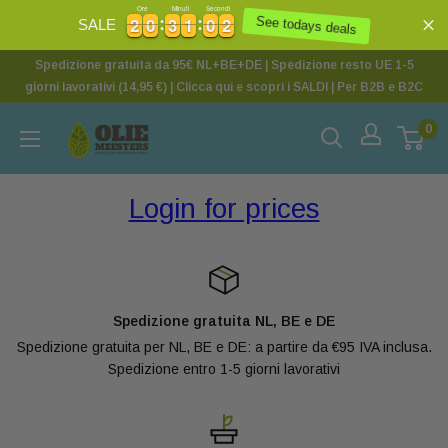
Ore
Minuti
Secondi
2
2
0
0
3
3
1
1
0
0
2
2
2
0
0
3
3
1
1
0
0
2
3
See todays deals
SALE
Spedizione gratuita da 95€ NL+BE+DE | Spedizione resto UE 1-5
giorni lavorativi (14,95 €) | Clicca qui e scopri i SALDI | Per B2B e B2C
0
Login for prices
Spedizione gratuita NL, BE e DE
Spedizione gratuita per NL, BE e DE: a partire da €95 IVA inclusa.
Spedizione entro 1-5 giorni lavorativi