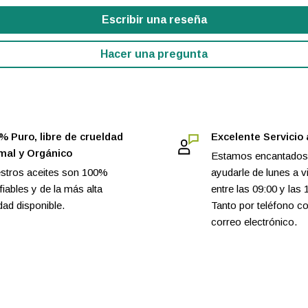
Escribir una reseña
estros clientes,
ablecido una relación
Hacer una pregunta
atural, obtenido de manera
re pueden ser rastreados y
% Puro, libre de crueldad
Excelente Servicio 
mal y Orgánico
Estamos encantados
stros aceites son 100%
ayudarle de lunes a v
ambién estamos sujetos a
iables y de la más alta
entre las 09:00 y las 
onalidad y la calidad son
dad disponible.
Tanto por teléfono c
correo electrónico.
? No dude en
 Frecuentes, llámenos o