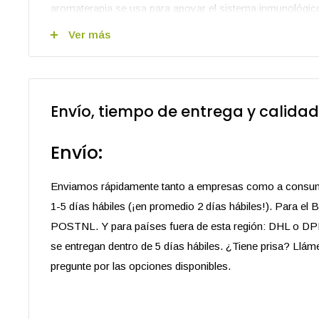
aromaterapia se usa para apoyar el sistema inmunológico 
respiratorias. Sin embargo, el aceite de árbol de té siemp
Ver más
evitar irritaciones en la piel.
El envase "Etiqueta Blanca" hace que este set sea ideal
profesionales que buscan un aceite esencial de calidad p
Envío, tiempo de entrega y calidad
marca. Recibirá los frascos de aceite Ready to Label. Ca
cerrado con un cuentagotas de seguridad para niños para g
Envío:
envase neutro ofrece máxima flexibilidad para crear su 
¿Quiere saber más sobre Etiqueta Blanca? Visite nuestra
Enviamos rápidamente tanto a empresas como a consum
descubra en qué consiste exactamente el etiquetado bla
1-5 días hábiles (¡en promedio 2 días hábiles!). Para el 
POSTNL. Y para países fuera de esta región: DHL o DP
Características:
se entregan dentro de 5 días hábiles. ¿Tiene prisa? Llá
Disponible desde 10 unidades
pregunte por las opciones disponibles.
Calidad certificada orgánica (NL-BIO-01)
INCI:
MELALEUCA ALTERNIFOLIA LEAF OIL
Costos de envío Países Bajos,