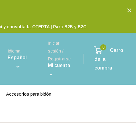
aquí y consulta la OFERTA | Para B2B y B2C
Iniciar
0
Carro
Idioma
sesión /
Español
de la
Registrarse
Mi cuenta
compra
Accesorios para bidón