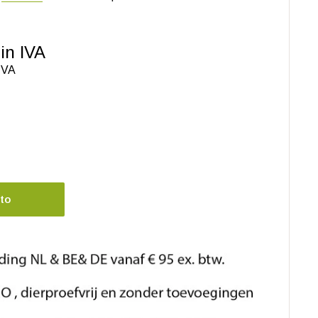
in IVA
 IVA
ito