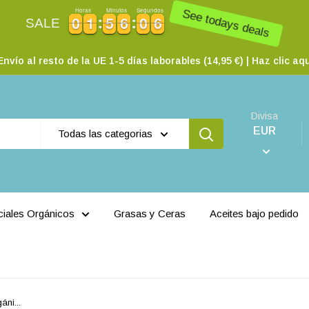
Horas
Minutos
Segundos
0
0
1
1
5
5
6
6
0
0
5
0
0
1
1
5
5
6
6
0
0
5
6
SALE
See todays deals
nvío al resto de la UE 1-5 días laborables (14,95 €) | Haz clic 
Divisa
EUR
Todas las categorias
ciales Orgánicos
Grasas y Ceras
Aceites bajo pedido
áni...