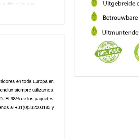
y aliviar las vías
re debe usarse diluido para
 para empresas y
ara vender bajo su propia
da frasco está bien
arantizar la frescura, y el
propia imagen de marca.
 página de White Label y
idores en toda Europa en
nco en Oliemeesters.
Benelux siempre utilizamos:
D. El 98% de los paquetes
menos al +31(0)332003183 y