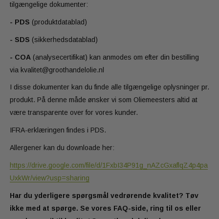
tilgængelige dokumenter:
- PDS
(produktdatablad)
- SDS
(sikkerhedsdatablad)
- COA
(analysecertifikat) kan anmodes om efter din bestilling
via kvalitet@groothandelolie.nl
I disse dokumenter kan du finde alle tilgængelige oplysninger pr.
produkt. På denne måde ønsker vi som Oliemeesters altid at
være transparente over for vores kunder.
IFRA-erklæringen findes i PDS.
Allergener kan du downloade her:
https://drive.google.com/file/d/1FxbI34P91g_nAZcGxaflqZ4p4pa
UxkWr/view?usp=sharing
Har du yderligere spørgsmål vedrørende kvalitet? Tøv
ikke med at spørge. Se vores FAQ-side, ring til os eller