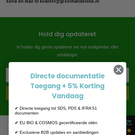
send en mail til kvalitet@groothandelolie.nl
Hold dig opdateret
Vi holder dig gerne opdateret om nye muligheder eller
udviklinger.
Directe documentatie
Din e-mailadresse
Toegang + 5% Korting
Tilmelding
Vandaag
✔ Directe toegang tot SDS, PDS & IFRA 51
documenten
✔ EU BIO & COSMOS gecertificeerde oliën
✔ Exclusieve B2B updates en aanbiedingen