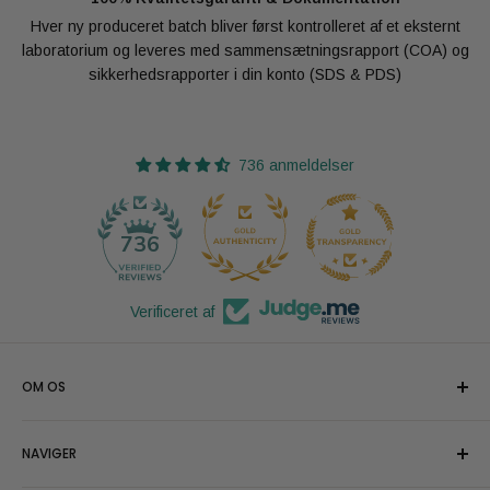
Hver ny produceret batch bliver først kontrolleret af et eksternt
laboratorium og leveres med sammensætningsrapport (COA) og
sikkerhedsrapporter i din konto (SDS & PDS)
736 anmeldelser
29
736
Verificeret af
OM OS
Vi kalder os stolt Oliemeistrene og leverer gerne hurtigt den
NAVIGER
højest opnåelige kvalitet af økologiske kosmetiske
plantebaserede og æteriske olier. Analyseret til kosmetiske